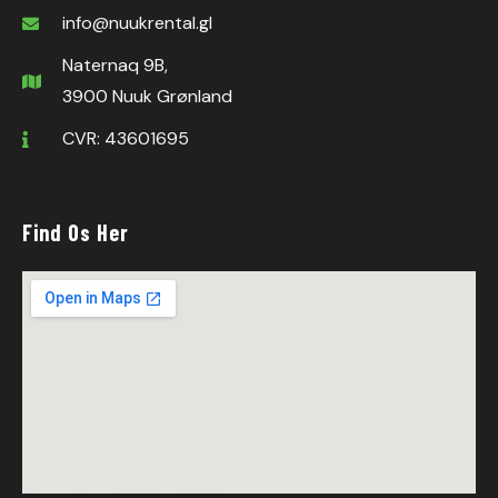
info@nuukrental.gl
Naternaq 9B,
3900 Nuuk Grønland
CVR: 43601695
Find Os Her