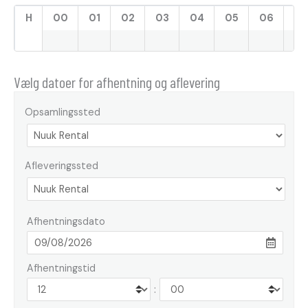
H
00
01
02
03
04
05
06
07
Vælg datoer for afhentning og aflevering
Opsamlingssted
Afleveringssted
Afhentningsdato
Afhentningstid
: