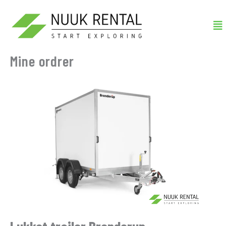
Gå
Me
til
indholdet
Mine ordrer