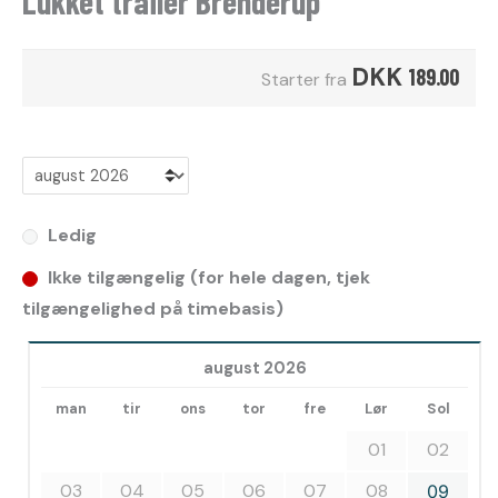
Lukket trailer Brenderup
DKK
189.00
Starter fra
Ledig
Ikke tilgængelig (for hele dagen, tjek
tilgængelighed på timebasis)
august 2026
man
tir
ons
tor
fre
Lør
Sol
01
02
03
04
05
06
07
08
09