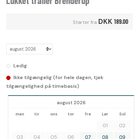
Lukket trailer Brenderup
DKK
189.00
Starter fra
Ledig
Ikke tilgængelig (for hele dagen, tjek
tilgængelighed på timebasis)
august 2026
man
tir
ons
tor
fre
Lør
Sol
01
02
03
04
05
06
07
08
09