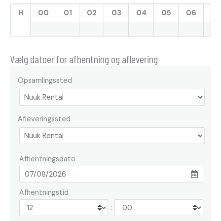
H
00
01
02
03
04
05
06
07
Vælg datoer for afhentning og aflevering
Opsamlingssted
Afleveringssted
Afhentningsdato
Afhentningstid
: