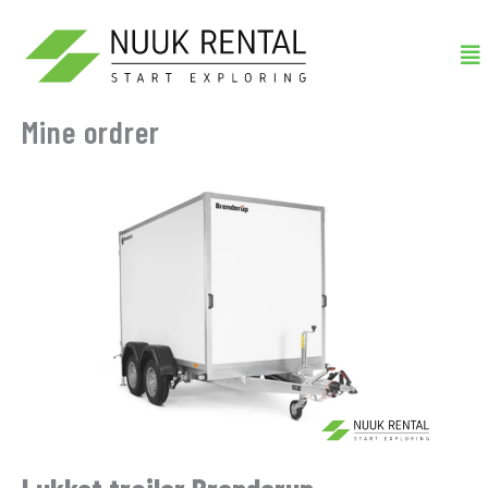
Gå
Me
til
indholdet
Mine ordrer