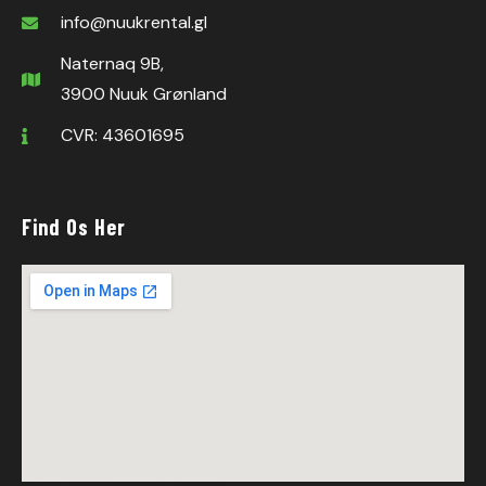
info@nuukrental.gl
Naternaq 9B,
3900 Nuuk Grønland
CVR: 43601695
Find Os Her