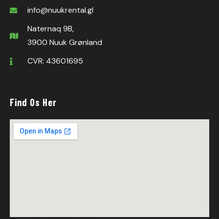
info@nuukrental.gl
Naternaq 9B,
3900 Nuuk Grønland
CVR: 43601695
Find Os Her