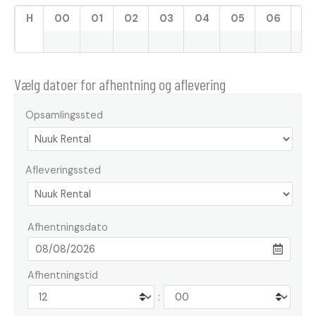
H
00
01
02
03
04
05
06
07
Vælg datoer for afhentning og aflevering
Opsamlingssted
Afleveringssted
Afhentningsdato
Afhentningstid
: