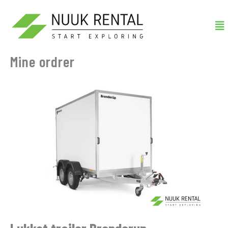
Gå
Me
til
indholdet
Mine ordrer