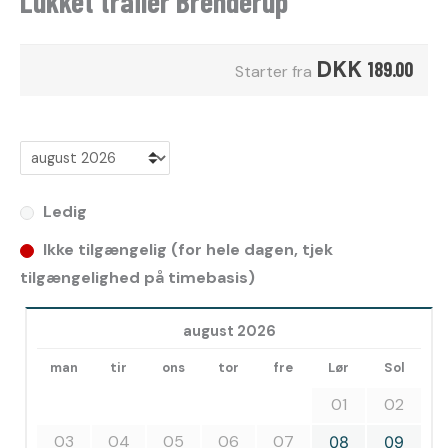
Lukket trailer Brenderup
DKK
189.00
Starter fra
Ledig
Ikke tilgængelig (for hele dagen, tjek
tilgængelighed på timebasis)
august 2026
man
tir
ons
tor
fre
Lør
Sol
01
02
03
04
05
06
07
08
09