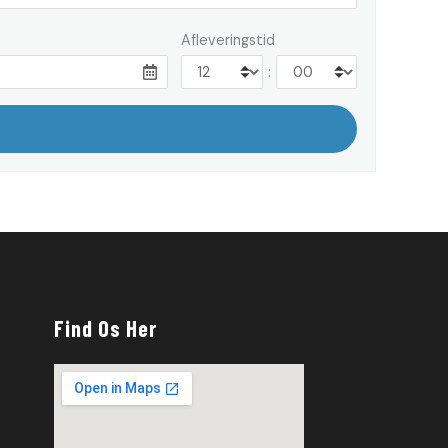
Afleveringstid
:
Find Os Her