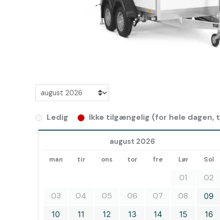
Ledig
Ikke tilgængelig (for hele dagen,
august 2026
man
tir
ons
tor
fre
Lør
Sol
01
02
03
04
05
06
07
08
09
10
11
12
13
14
15
16