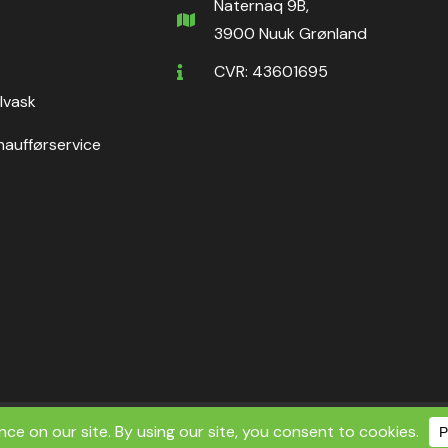
Naternaq 9B,
3900 Nuuk Grønland
CVR: 43601695
ilvask
haufførservice
ht ©2026 Nuuk Rental ApS | All Rights Reserved.