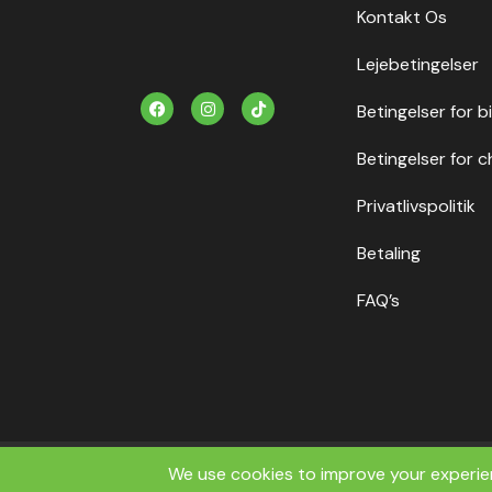
Kontakt Os
Lejebetingelser
F
I
T
Betingelser for b
a
n
i
c
s
k
e
t
t
Betingelser for c
b
a
o
o
g
k
o
r
Privatlivspolitik
k
a
m
Betaling
FAQ’s
Copyrig