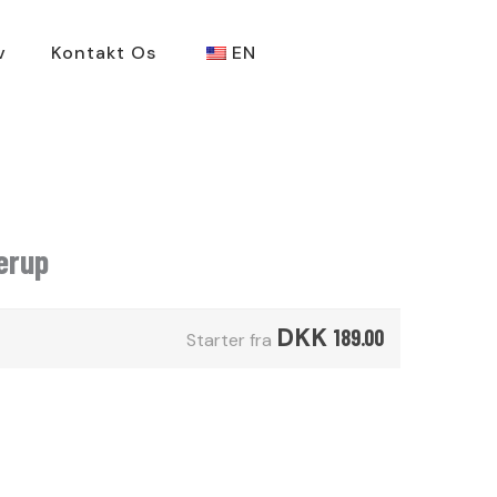
v
Kontakt Os
EN
erup
DKK
189.00
Starter fra