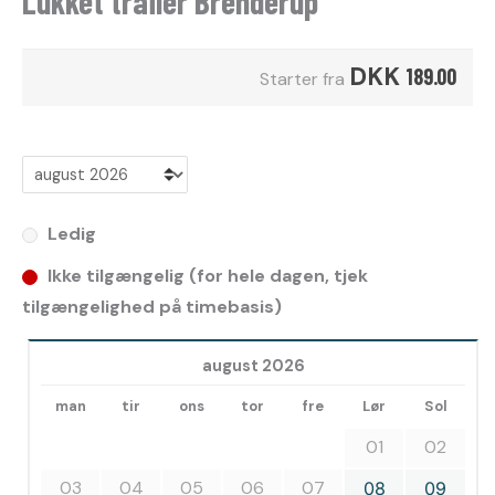
Lukket trailer Brenderup
DKK
189.00
Starter fra
Ledig
Ikke tilgængelig (for hele dagen, tjek
tilgængelighed på timebasis)
august 2026
man
tir
ons
tor
fre
Lør
Sol
01
02
03
04
05
06
07
08
09