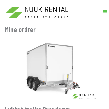
Gå
Me
til
indholdet
Mine ordrer