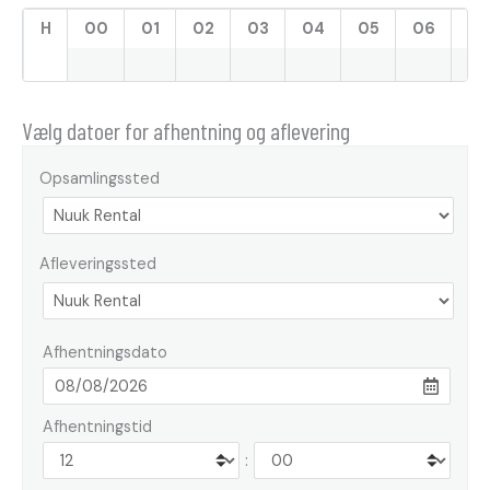
H
00
01
02
03
04
05
06
07
Vælg datoer for afhentning og aflevering
Opsamlingssted
Afleveringssted
Afhentningsdato
Afhentningstid
: