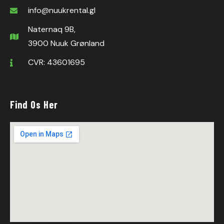
info@nuukrental.gl
Naternaq 9B,
3900 Nuuk Grønland
CVR: 43601695
Find Os Her