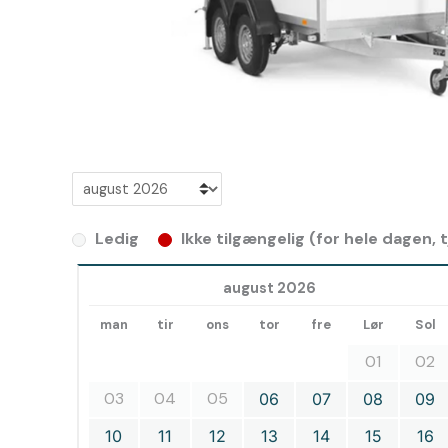
Ledig
Ikke tilgængelig (for hele dagen,
august 2026
man
tir
ons
tor
fre
Lør
Sol
01
02
03
04
05
06
07
08
09
10
11
12
13
14
15
16