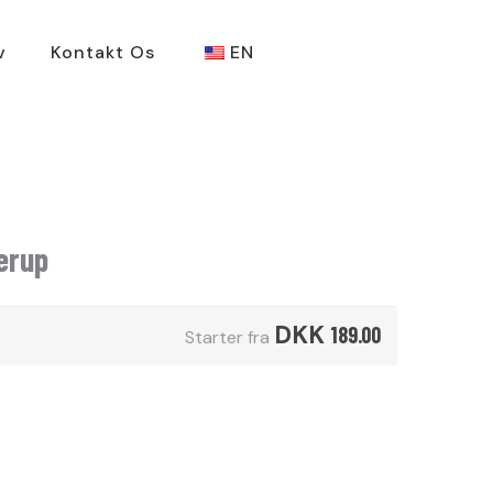
v
Kontakt Os
EN
erup
DKK
189.00
Starter fra