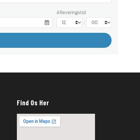
Afleveringstid
:
Find Os Her