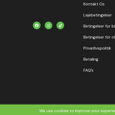
Kontakt Os
Lejebetingelser
F
I
T
Betingelser for b
a
n
i
c
s
k
e
t
t
Betingelser for c
b
a
o
o
g
k
o
r
Privatlivspolitik
k
a
m
Betaling
FAQ’s
Copyrig