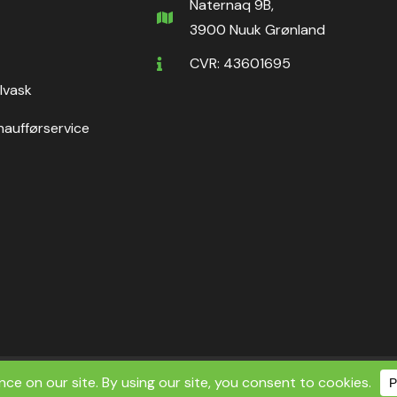
Naternaq 9B,
3900 Nuuk Grønland
CVR: 43601695
ilvask
haufførservice
ht ©2026 Nuuk Rental ApS | All Rights Reserved.