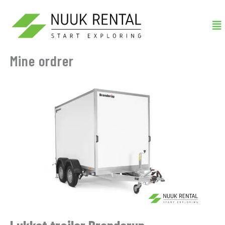
Gå
Me
til
indholdet
Mine ordrer