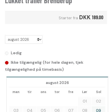
Lukket trailer Brenderup
DKK
189.00
Starter fra
Ledig
Ikke tilgængelig (for hele dagen, tjek
tilgængelighed på timebasis)
august 2026
man
tir
ons
tor
fre
Lør
Sol
01
02
03
04
05
06
07
08
09