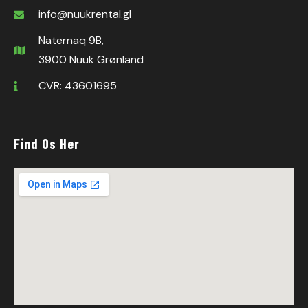
info@nuukrental.gl
Naternaq 9B,
3900 Nuuk Grønland
CVR: 43601695
Find Os Her