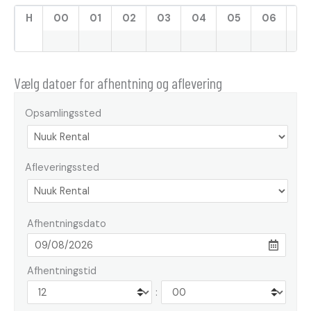
H
00
01
02
03
04
05
06
07
Vælg datoer for afhentning og aflevering
Opsamlingssted
Afleveringssted
Afhentningsdato
Afhentningstid
: