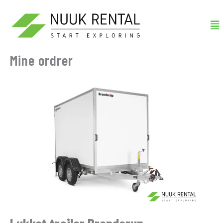
Gå
Me
til
indholdet
Mine ordrer