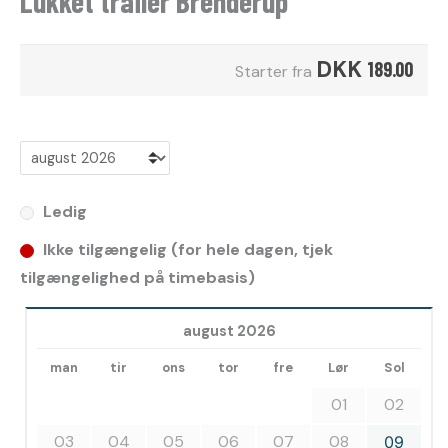
Lukket trailer Brenderup
DKK
189.00
Starter fra
Ledig
Ikke tilgængelig (for hele dagen, tjek
tilgængelighed på timebasis)
august 2026
man
tir
ons
tor
fre
Lør
Sol
01
02
03
04
05
06
07
08
09