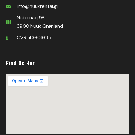
info@nuukrental.gl
Naternaq 9B,
3900 Nuuk Grønland
CVR: 43601695
Find Os Her