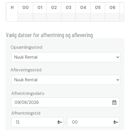
H
00
01
02
03
04
05
06
07
Vælg datoer for afhentning og aflevering
Opsamlingssted
Afleveringssted
Afhentningsdato
Afhentningstid
: