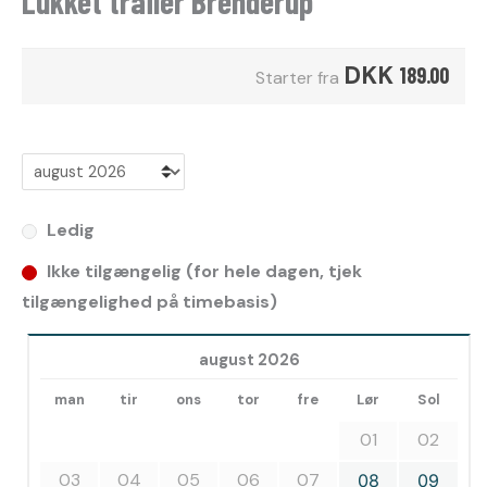
Lukket trailer Brenderup
DKK
189.00
Starter fra
Ledig
Ikke tilgængelig (for hele dagen, tjek
tilgængelighed på timebasis)
august 2026
man
tir
ons
tor
fre
Lør
Sol
01
02
03
04
05
06
07
08
09