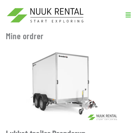
Gå
Me
til
indholdet
Mine ordrer