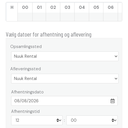
H
00
01
02
03
04
05
06
07
Vælg datoer for afhentning og aflevering
Opsamlingssted
Afleveringssted
Afhentningsdato
Afhentningstid
: