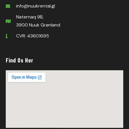
info@nuukrental.gl
Naternaq 9B,
3900 Nuuk Grønland
CVR: 43601695
Find Os Her