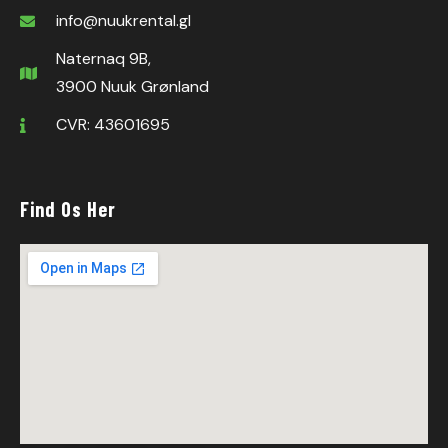
info@nuukrental.gl
Naternaq 9B,
3900 Nuuk Grønland
CVR: 43601695
Find Os Her