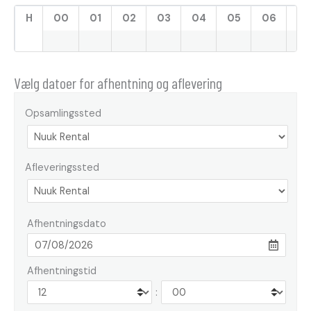
H
00
01
02
03
04
05
06
07
Vælg datoer for afhentning og aflevering
Opsamlingssted
Afleveringssted
Afhentningsdato
Afhentningstid
: