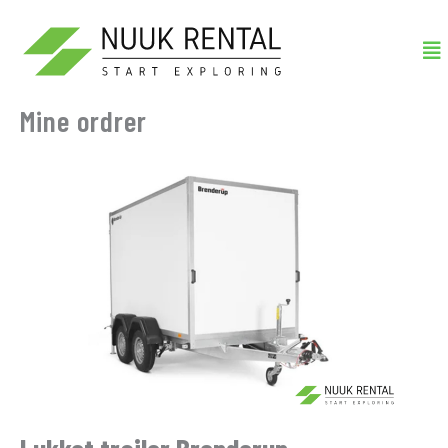
Gå
Me
til
indholdet
Mine ordrer