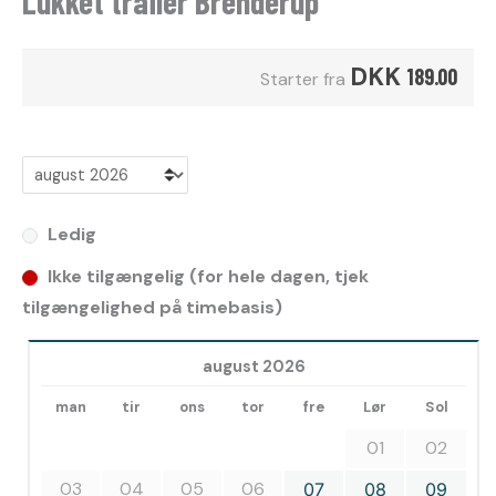
Lukket trailer Brenderup
DKK
189.00
Starter fra
Ledig
Ikke tilgængelig (for hele dagen, tjek
tilgængelighed på timebasis)
august 2026
man
tir
ons
tor
fre
Lør
Sol
01
02
03
04
05
06
07
08
09