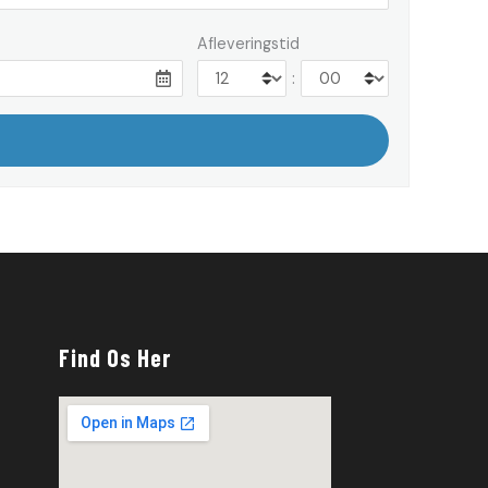
Afleveringstid
:
Find Os Her