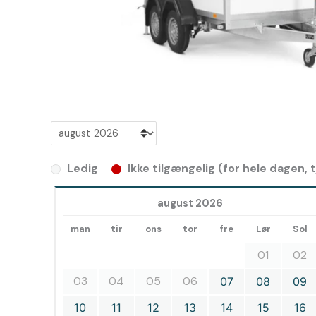
Ledig
Ikke tilgængelig (for hele dagen,
august 2026
man
tir
ons
tor
fre
Lør
Sol
01
02
03
04
05
06
07
08
09
10
11
12
13
14
15
16