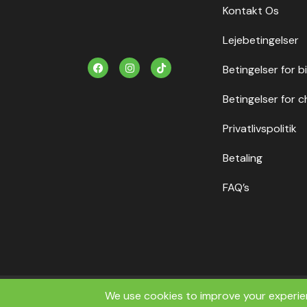
Kontakt Os
Lejebetingelser
F
I
T
Betingelser for b
a
n
i
c
s
k
e
t
t
Betingelser for c
b
a
o
o
g
k
o
r
Privatlivspolitik
k
a
m
Betaling
FAQ’s
Copyrig