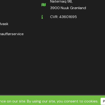
Naternaq 9B,
3900 Nuuk Grønland
CVR: 43601695
ilvask
haufførservice
ht ©2026 Nuuk Rental ApS | All Rights Reserved.