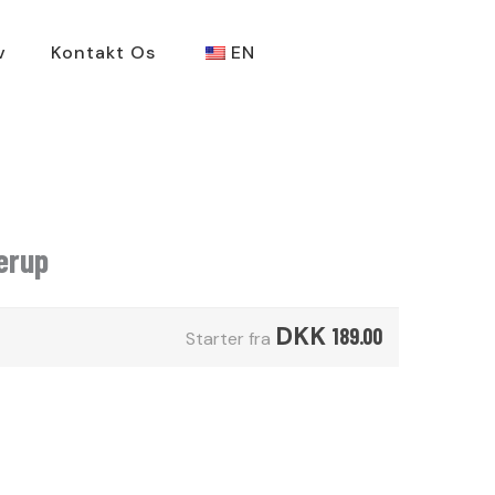
v
Kontakt Os
EN
erup
DKK
189.00
Starter fra