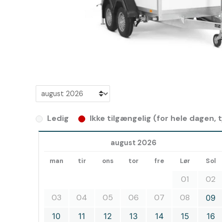
Ledig
Ikke tilgængelig (for hele dagen,
august 2026
man
tir
ons
tor
fre
Lør
Sol
01
02
03
04
05
06
07
08
09
10
11
12
13
14
15
16