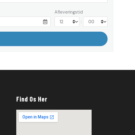
Afleveringstid
:
Find Os Her