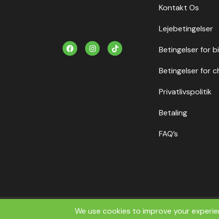
Kontakt Os
Lejebetingelser
F
I
T
Betingelser for b
a
n
i
c
s
k
e
t
t
Betingelser for c
b
a
o
o
g
k
o
r
Privatlivspolitik
k
a
m
Betaling
FAQ’s
Copyrig