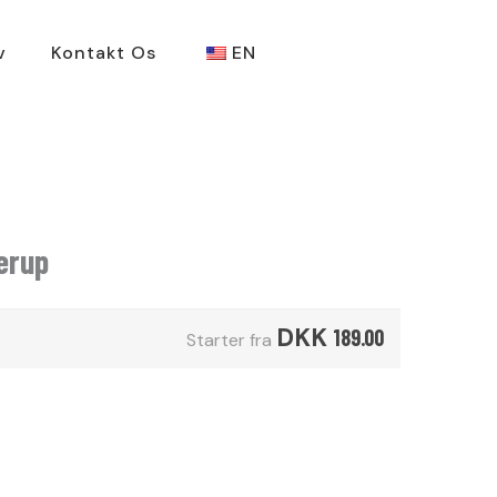
v
Kontakt Os
EN
erup
DKK
189.00
Starter fra