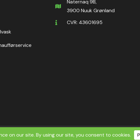
Naternaq 9B,
3900 Nuuk Grønland
CVR: 43601695
ilvask
haufførservice
ht ©2026 Nuuk Rental ApS | All Rights Reserved.