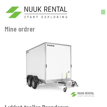
Gå
Me
til
indholdet
Mine ordrer