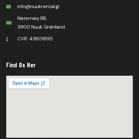
info@nuukrental.gl
Naternaq 9B,
3900 Nuuk Grønland
CVR: 43601695
Find Os Her