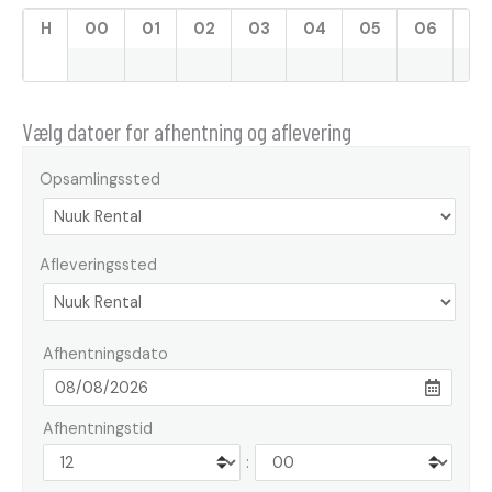
H
00
01
02
03
04
05
06
07
Vælg datoer for afhentning og aflevering
Opsamlingssted
Afleveringssted
Afhentningsdato
Afhentningstid
: