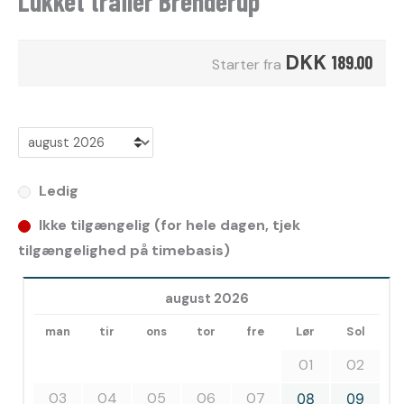
Lukket trailer Brenderup
DKK
189.00
Starter fra
Ledig
Ikke tilgængelig (for hele dagen, tjek
tilgængelighed på timebasis)
august 2026
man
tir
ons
tor
fre
Lør
Sol
01
02
03
04
05
06
07
08
09