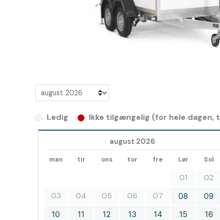
Ledig
Ikke tilgængelig (for hele dagen,
august 2026
man
tir
ons
tor
fre
Lør
Sol
01
02
03
04
05
06
07
08
09
10
11
12
13
14
15
16