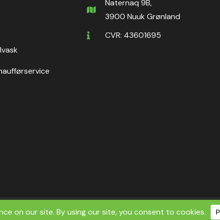
Naternaq 9B,
3900 Nuuk Grønland
CVR: 43601695
ilvask
haufførservice
ht ©2026 Nuuk Rental ApS | All Rights Reserved.