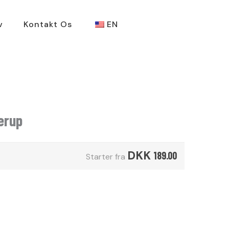
v
Kontakt Os
EN
erup
DKK
189.00
Starter fra