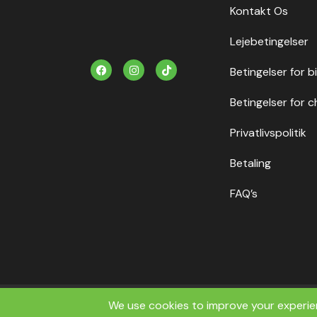
Kontakt Os
Lejebetingelser
F
I
T
Betingelser for b
a
n
i
c
s
k
e
t
t
Betingelser for c
b
a
o
o
g
k
o
r
Privatlivspolitik
k
a
m
Betaling
FAQ’s
Copyrig