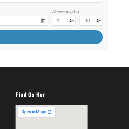
Afleveringstid
:
Find Os Her