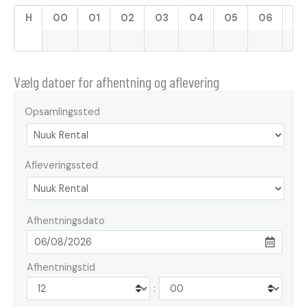
H
00
01
02
03
04
05
06
07
Vælg datoer for afhentning og aflevering
Opsamlingssted
Afleveringssted
Afhentningsdato
Afhentningstid
: