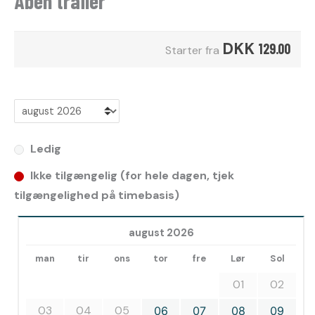
Åben trailer
DKK
129.00
Starter fra
Ledig
Ikke tilgængelig (for hele dagen, tjek
tilgængelighed på timebasis)
august 2026
man
tir
ons
tor
fre
Lør
Sol
01
02
03
04
05
06
07
08
09