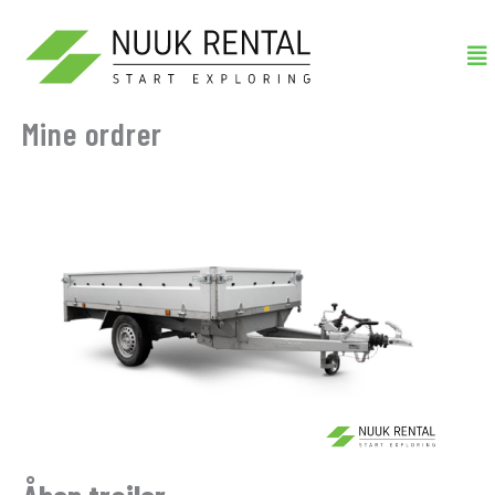
Gå
Me
til
indholdet
Mine ordrer