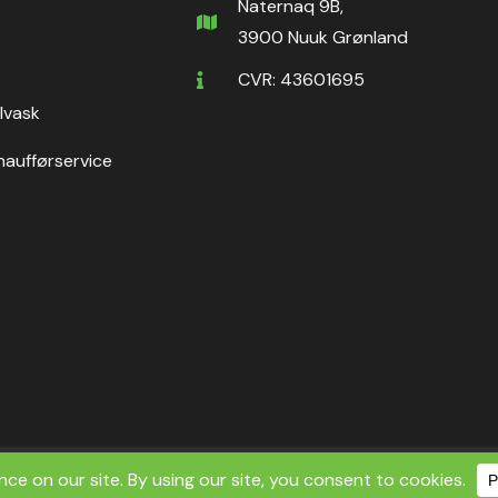
Naternaq 9B,
3900 Nuuk Grønland
CVR: 43601695
ilvask
haufførservice
ht ©2026 Nuuk Rental ApS | All Rights Reserved.