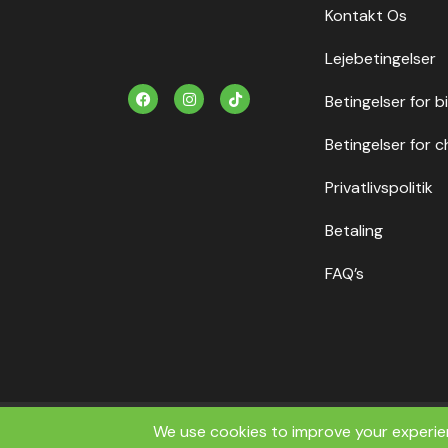
Kontakt Os
Lejebetingelser
F
I
T
Betingelser for b
a
n
i
c
s
k
e
t
t
Betingelser for c
b
a
o
o
g
k
o
r
Privatlivspolitik
k
a
m
Betaling
FAQ’s
Copyrig