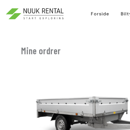
Gå
til
Forside
Bil
indholdet
Mine ordrer