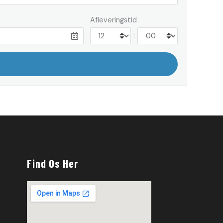
Afleveringstid
:
Find Os Her