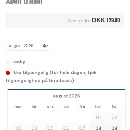
Åben trailer
DKK
129.00
Starter fra
Ledig
Ikke tilgængelig (for hele dagen, tjek
tilgængelighed på timebasis)
august 2026
man
tir
ons
tor
fre
Lør
Sol
01
02
03
04
05
06
07
08
09