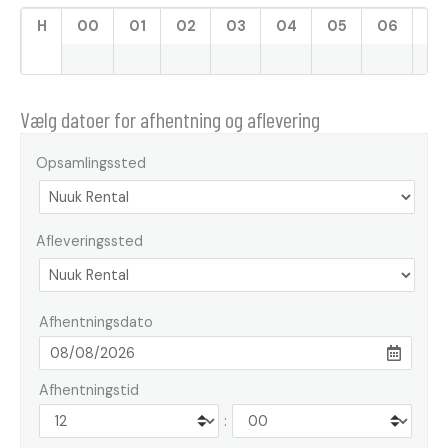
H
00
01
02
03
04
05
06
07
Vælg datoer for afhentning og aflevering
Opsamlingssted
Afleveringssted
Afhentningsdato
Afhentningstid
: