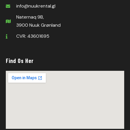
info@nuukrental.gl
Naternaq 9B,
3900 Nuuk Grønland
CVR: 43601695
Find Os Her