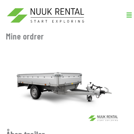
Gå
Me
til
indholdet
Mine ordrer