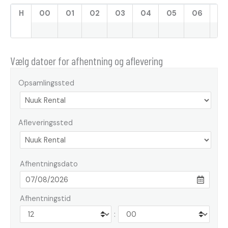
H
00
01
02
03
04
05
06
07
Vælg datoer for afhentning og aflevering
Opsamlingssted
Afleveringssted
Afhentningsdato
Afhentningstid
: