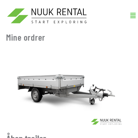
Gå
Me
til
indholdet
Mine ordrer