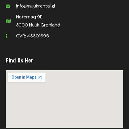
info@nuukrental.gl
Naternaq 9B,
3900 Nuuk Grønland
CVR: 43601695
Find Os Her