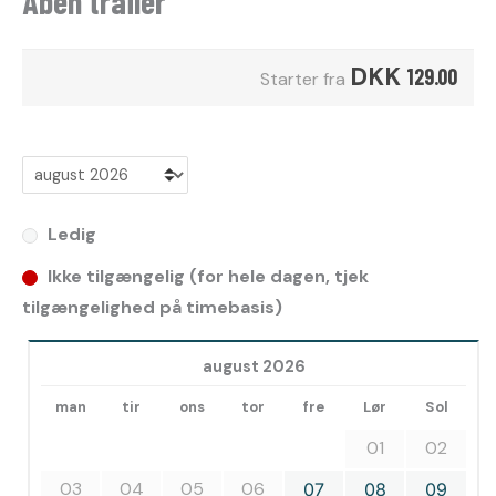
Åben trailer
DKK
129.00
Starter fra
Ledig
Ikke tilgængelig (for hele dagen, tjek
tilgængelighed på timebasis)
august 2026
man
tir
ons
tor
fre
Lør
Sol
01
02
03
04
05
06
07
08
09