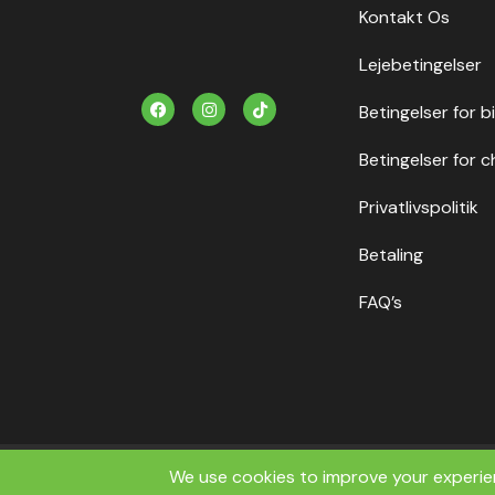
Kontakt Os
Lejebetingelser
F
I
T
Betingelser for b
a
n
i
c
s
k
e
t
t
Betingelser for c
b
a
o
o
g
k
o
r
Privatlivspolitik
k
a
m
Betaling
FAQ’s
Copyrig