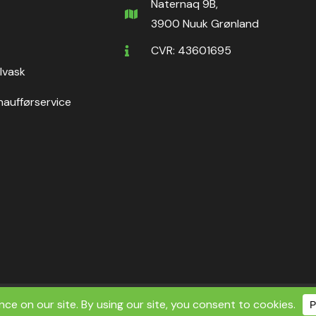
Naternaq 9B,
3900 Nuuk Grønland
CVR: 43601695
ilvask
haufførservice
ht ©2026 Nuuk Rental ApS | All Rights Reserved.