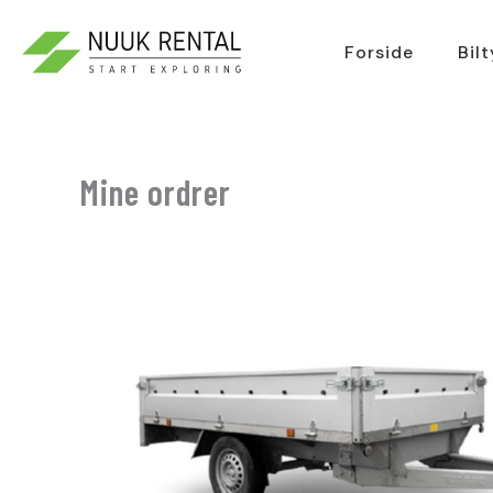
Gå
til
Forside
Bil
indholdet
Mine ordrer