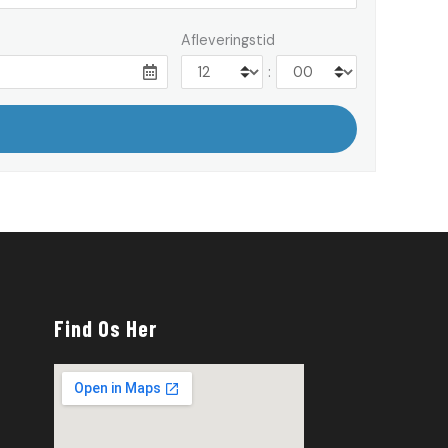
Afleveringstid
:
Find Os Her