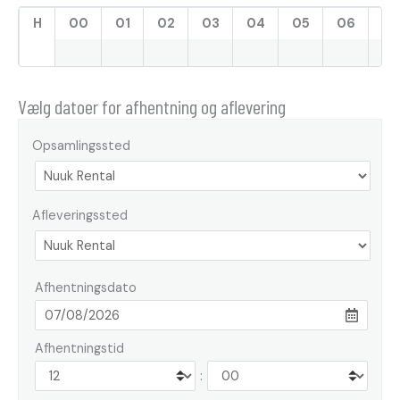
H
00
01
02
03
04
05
06
07
Vælg datoer for afhentning og aflevering
Opsamlingssted
Afleveringssted
Afhentningsdato
Afhentningstid
: