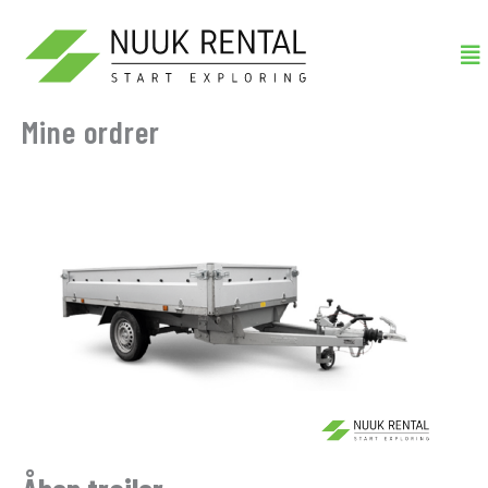
Gå
Me
til
indholdet
Mine ordrer