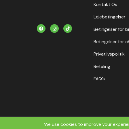
Kontakt Os
Lejebetingelser
F
I
T
Betingelser for b
a
n
i
c
s
k
e
t
t
Betingelser for c
b
a
o
o
g
k
o
r
Privatlivspolitik
k
a
m
Betaling
FAQ’s
Copyrig