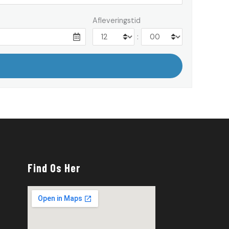
Afleveringstid
:
Find Os Her