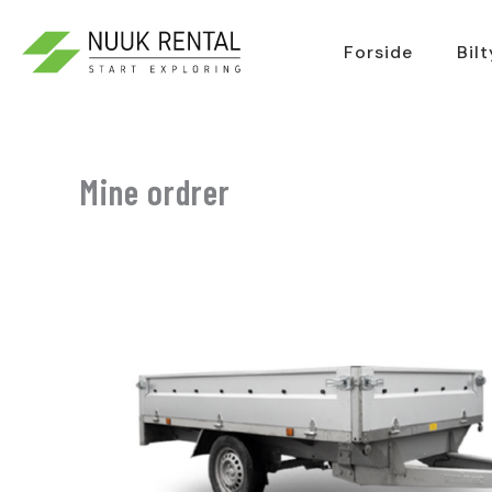
Gå
til
Forside
Bil
indholdet
Mine ordrer