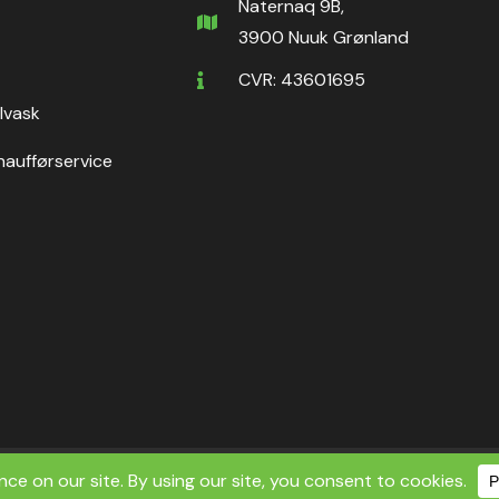
Naternaq 9B,
3900 Nuuk Grønland
CVR: 43601695
ilvask
haufførservice
ht ©2026 Nuuk Rental ApS | All Rights Reserved.