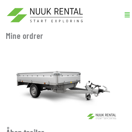
Gå
Me
til
indholdet
Mine ordrer