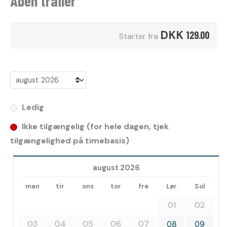
Åben trailer
DKK
129.00
Starter fra
Ledig
Ikke tilgængelig (for hele dagen, tjek
tilgængelighed på timebasis)
august 2026
man
tir
ons
tor
fre
Lør
Sol
01
02
03
04
05
06
07
08
09