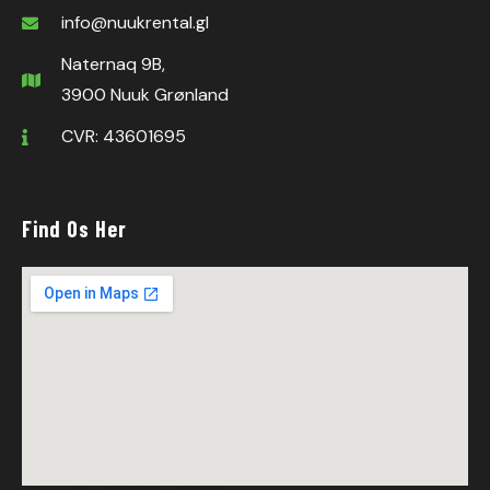
info@nuukrental.gl
Naternaq 9B,
3900 Nuuk Grønland
CVR: 43601695
Find Os Her