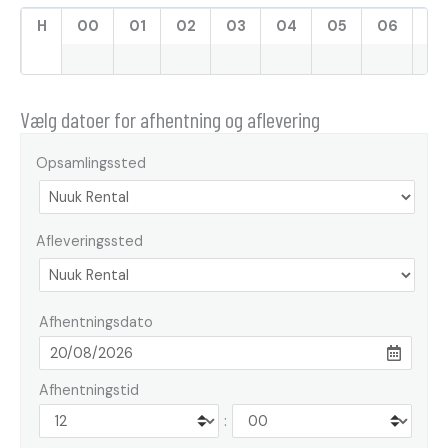
H
00
01
02
03
04
05
06
07
Vælg datoer for afhentning og aflevering
Opsamlingssted
Afleveringssted
Afhentningsdato
Afhentningstid
: