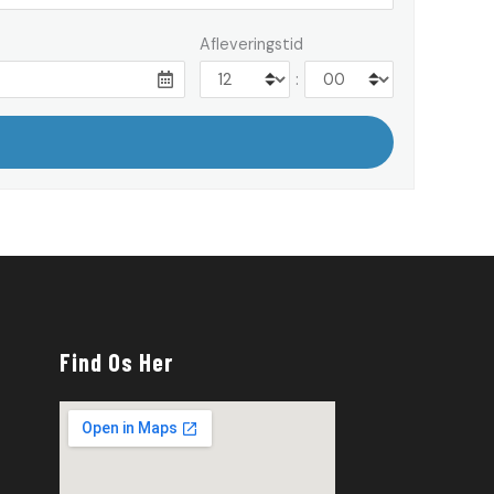
Afleveringstid
:
Find Os Her