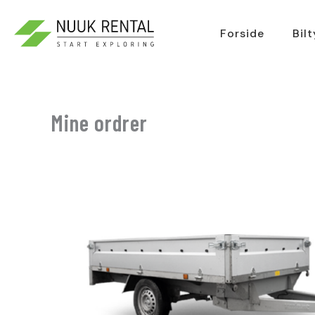
Gå
til
Forside
Bil
indholdet
Mine ordrer