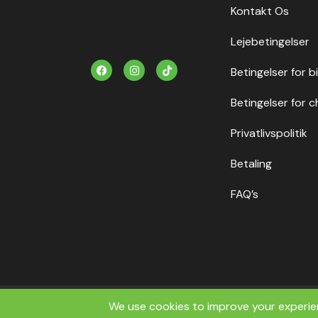
Kontakt Os
Lejebetingelser
F
I
T
Betingelser for b
a
n
i
c
s
k
e
t
t
Betingelser for c
b
a
o
o
g
k
o
r
Privatlivspolitik
k
a
m
Betaling
FAQ’s
Copyrig