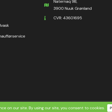
Naternaq 9B,
3900 Nuuk Grønland
CVR: 43601695
ilvask
haufførservice
ht ©2026 Nuuk Rental ApS | All Rights Reserved.