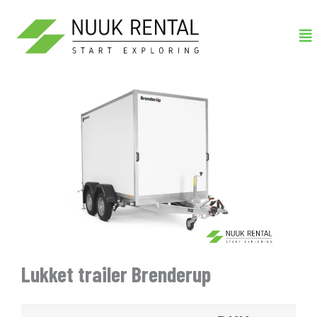
Gå
Me
til
indholdet
Lukket trailer Brenderup