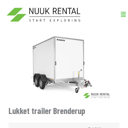
Gå
Me
til
indholdet
Lukket trailer Brenderup