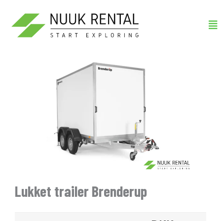
Gå
Me
til
indholdet
Lukket trailer Brenderup