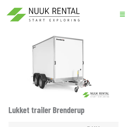
Gå
Me
til
indholdet
Lukket trailer Brenderup