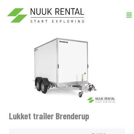
Gå
Me
til
indholdet
Lukket trailer Brenderup