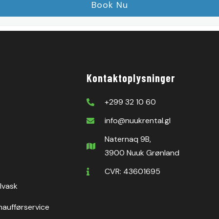
Kontaktoplysninger
+299 32 10 60
info@nuukrental.gl
Naternaq 9B,
3900 Nuuk Grønland
CVR: 43601695
ilvask
haufførservice