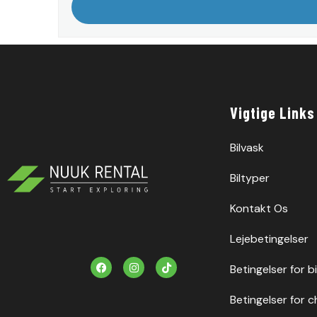
Vigtige Links
Bilvask
Biltyper
Kontakt Os
Lejebetingelser
F
I
T
Betingelser for b
a
n
i
c
s
k
e
t
t
Betingelser for c
b
a
o
o
g
k