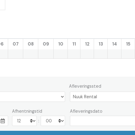
06
07
08
09
10
11
12
13
14
15
Afleveringssted
Afhentningstid
Afleveringsdato
: