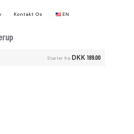
v
Kontakt Os
EN
erup
DKK
189.00
Starter fra