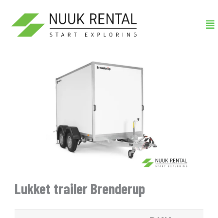
Gå
Me
til
indholdet
Lukket trailer Brenderup