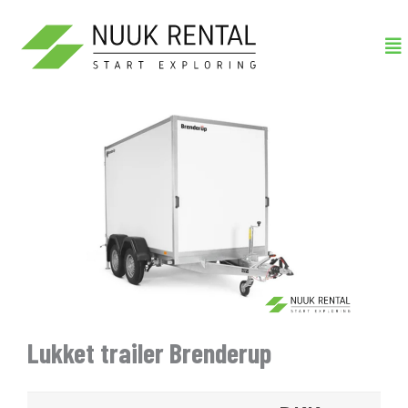
Gå
Me
til
indholdet
Lukket trailer Brenderup