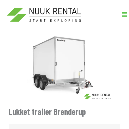
Gå
Me
til
indholdet
Lukket trailer Brenderup