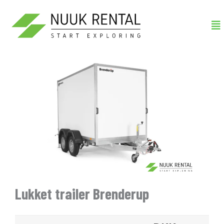
Gå
Me
til
indholdet
Lukket trailer Brenderup