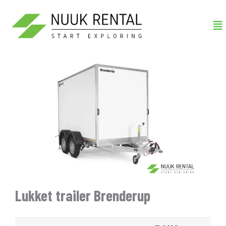
Gå
Me
til
indholdet
Lukket trailer Brenderup