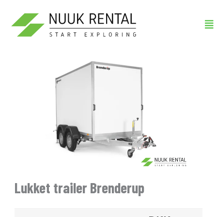
Gå
Me
til
indholdet
Lukket trailer Brenderup