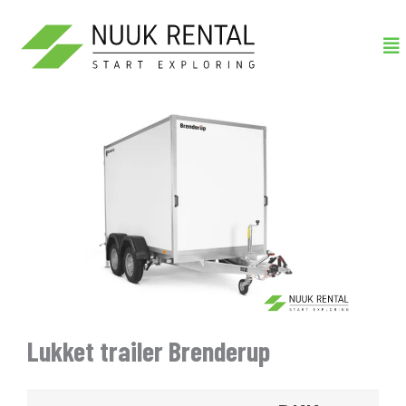
Gå
Me
til
indholdet
Lukket trailer Brenderup