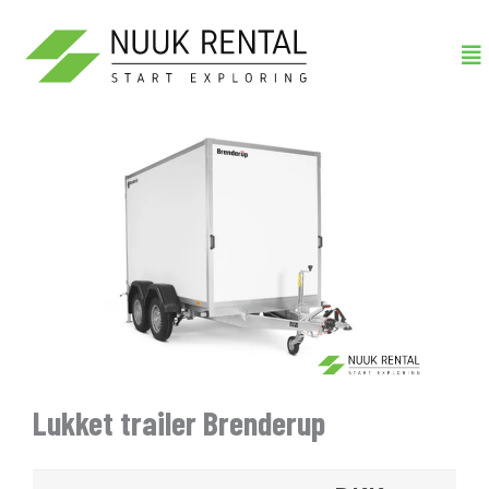
Gå
Me
til
indholdet
Lukket trailer Brenderup