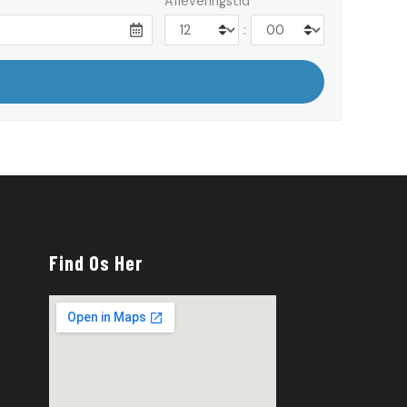
Afleveringstid
:
Find Os Her