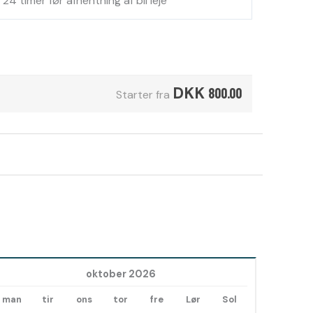
24 timer før afhentning af bil leje
DKK
800.00
Starter fra
oktober 2026
man
tir
ons
tor
fre
Lør
Sol