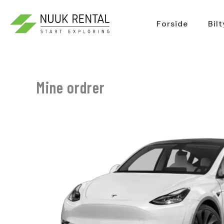
Gå
til
Forside
Bil
indholdet
Mine ordrer