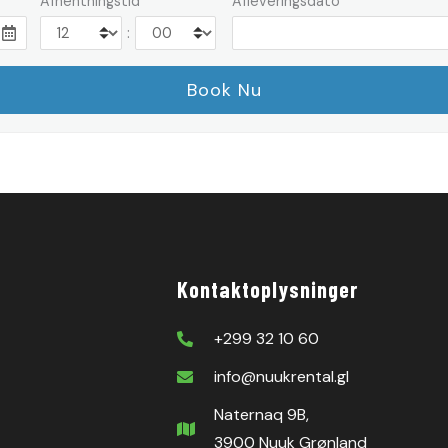
Afhentningstid
Afleveringsdato
:
Kontaktoplysninger
+299 32 10 60
info@nuukrental.gl
Naternaq 9B,
3900 Nuuk Grønland