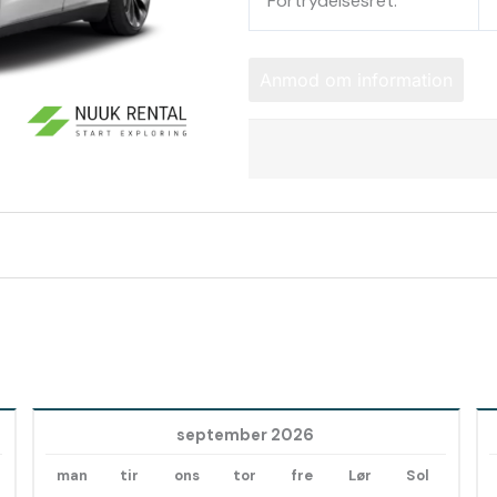
Fortrydelsesret:
Anmod om information
september 2026
man
tir
ons
tor
fre
Lør
Sol