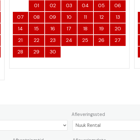
01
02
03
04
05
06
07
08
09
10
11
12
13
14
15
16
17
18
19
20
21
22
23
24
25
26
27
28
29
30
Afleveringssted