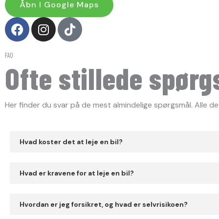
Åbn I Google Maps
F
I
T
a
n
i
c
s
k
FAQ
e
t
t
Ofte stillede spør
b
a
o
o
g
k
o
r
Her finder du svar på de mest almindelige spørgsmål. Alle det
k
a
m
Hvad koster det at leje en bil?
Hvad er kravene for at leje en bil?
Hvordan er jeg forsikret, og hvad er selvrisikoen?