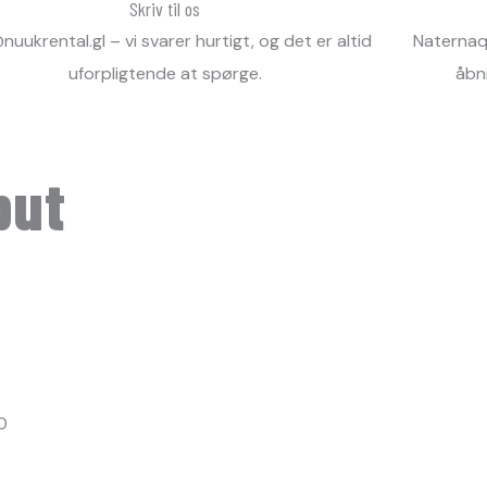
Skriv til os
nuukrental.gl – vi svarer hurtigt, og det er altid
Naternaq 
uforpligtende at spørge.
åbni
put
0