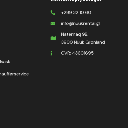
+299 32 10 60
info@nuukrental.gl
Naternaq 9B,
3900 Nuuk Grønland
CVR: 43601695
ilvask
haufførservice