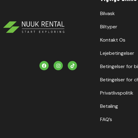
Bilvask
Biltyper
Kontakt Os
Lejebetingelser
F
I
T
Betingelser for b
a
n
i
c
s
k
e
t
t
Betingelser for c
b
a
o
o
g
k
o
r
Privatlivspolitik
k
a
m
Betaling
FAQ’s