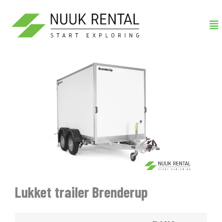
Gå
Me
til
indholdet
Lukket trailer Brenderup