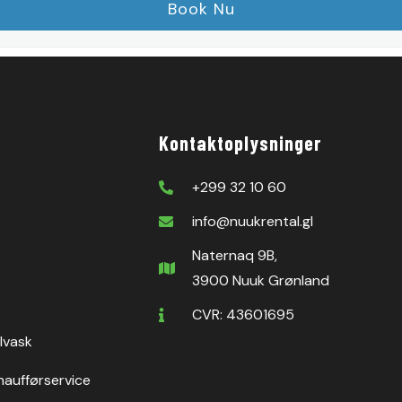
Kontaktoplysninger
+299 32 10 60
info@nuukrental.gl
Naternaq 9B,
3900 Nuuk Grønland
CVR: 43601695
ilvask
haufførservice