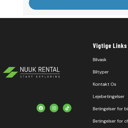
Vigtige Links
Bilvask
Biltyper
Kontakt Os
Lejebetingelser
F
I
T
Betingelser for b
a
n
i
c
s
k
e
t
t
Betingelser for c
b
a
o
o
g
k