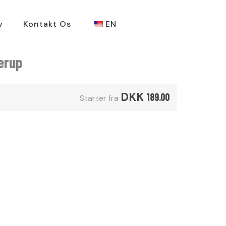
v
Kontakt Os
EN
erup
DKK
189.00
Starter fra