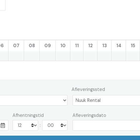
06
07
08
09
10
11
12
13
14
15
Afleveringssted
Afhentningstid
Afleveringsdato
: